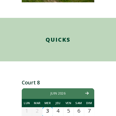
QUICKS
Court 8
JUIN 2026
LUN
MAR
MER
JEU
VEN
SAM
DIM
1
2
3
4
5
6
7