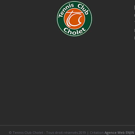
© Tennis Club Cholet - Tous droit réservés 2019 | Création
Agence Web ENJIN