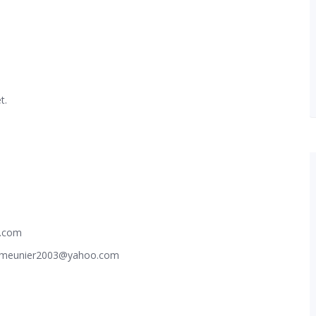
t.
l.com
s.meunier2003@yahoo.com