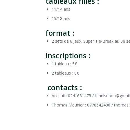
tableaux filles :
11/14 ans
15/18 ans
format :
2 sets de 6 jeux. Super Tie-Break au 3e se
inscriptions :
1 tableau : 5€
2 tableaux : 8€
contacts :
Acceuil : 0241651475 / tennisribou@gmai
Thomas Meunier : 0778542480 / thoma