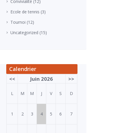
Convivialité
(12)
Ecole de tennis
(3)
Tournoi
(12)
Uncategorized
(15)
Calendrier
<<
Juin 2026
>>
L
M
M
J
V
S
D
1
2
3
4
5
6
7